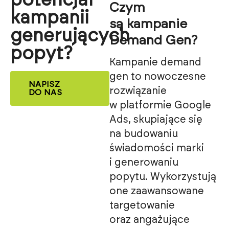
potencjał
Czym
kampanii
są kampanie
generujących
Demand Gen?
popyt?
Kampanie demand
gen to nowoczesne
NAPISZ
rozwiązanie
DO NAS
w platformie Google
Ads, skupiające się
na budowaniu
świadomości marki
i generowaniu
popytu. Wykorzystują
one zaawansowane
targetowanie
oraz angażujące