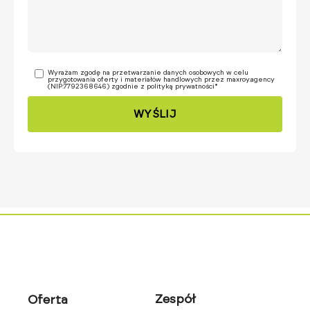
Wyrażam zgodę na przetwarzanie danych osobowych w celu
przygotowania oferty i materiałów handlowych przez maxroy.agency
(NIP:7792368646) zgodnie z
polityką prywatności
*
Zespół
Oferta