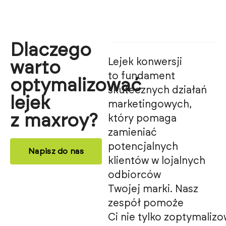
Dlaczego
Lejek konwersji
warto
to fundament
optymalizować
skutecznych działań
lejek
marketingowych,
z maxroy?
który pomaga
zamieniać
potencjalnych
Napisz do nas
klientów w lojalnych
odbiorców
Twojej marki. Nasz
zespół pomoże
Ci nie tylko zoptymaliz