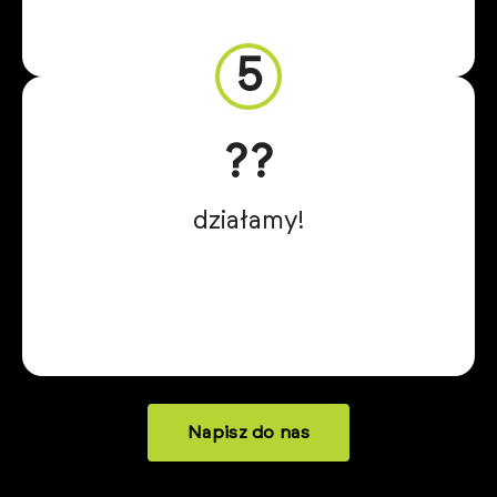
5
?‍?
działamy!
Napisz do nas