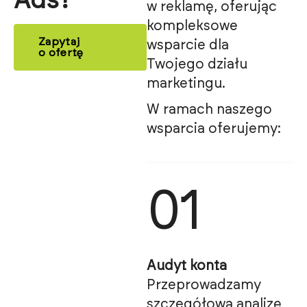
Ads?
w reklamę, oferując
kompleksowe
Zapytaj
wsparcie dla
o ofertę
Twojego działu
marketingu.
W ramach naszego
wsparcia oferujemy:
01
Audyt konta
Przeprowadzamy
szczegółową analizę