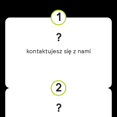
1
?
kontaktujesz się z nami
2
?️