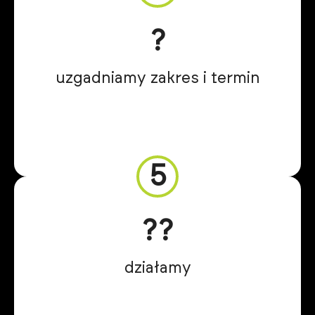
?️
uzgadniamy zakres i termin
5
?‍?
działamy