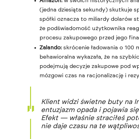
Amazon:
w swoich historycznych anal
(jedna dziesiąta sekundy) skutkuje 
spółki oznacza to miliardy dolarów s
że podświadomość użytkownika reag
procesu zakupowego przed jego final
Zalando:
skrócenie ładowania o 100 ms
behawioralna wykazała, że na szybki
podejmują decyzje zakupowe pod wpł
mózgowi czas na racjonalizację i rezy
Klient widzi świetne buty na In
entuzjazm opada i pojawia si
Efekt — właśnie straciłeś pot
nie daje czasu na te wątpliwoś