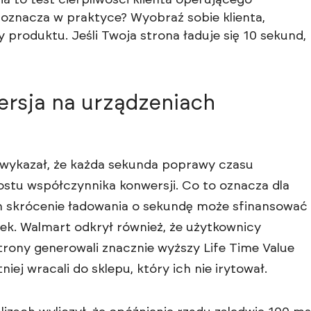
 to test cierpliwości klienta operującego
oznacza w praktyce? Wyobraź sobie klienta,
produktu. Jeśli Twoja strona ładuje się 10 sekund,
ersja na urządzeniach
 wykazał, że każda sekunda poprawy czasu
stu współczynnika konwersji. Co to oznacza dla
 skrócenie ładowania o sekundę może sfinansować
żek. Walmart odkrył również, że użytkownicy
trony generowali znacznie wyższy Life Time Value
iej wracali do sklepu, który ich nie irytował.