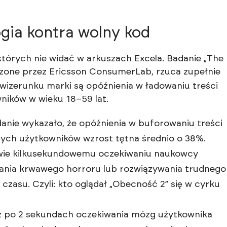
logia kontra wolny kod
órych nie widać w arkuszach Excela. Badanie „The
dzone przez
Ericsson ConsumerLab
, rzuca zupełnie
a wizerunku marki są opóźnienia w ładowaniu treści
ników w wieku 18–59 lat.
anie wykazało, że opóźnienia w buforowaniu treści
ych użytkowników wzrost tętna średnio o 38%.
dwie kilkusekundowemu oczekiwaniu naukowcy
dania krwawego horroru lub rozwiązywania trudnego
zasu. Czyli: kto oglądał „Obecność 2” się w cyrku
ż po 2 sekundach oczekiwania mózg użytkownika