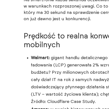
Na smartfonie każda sekunda oczekiwania
w warunkach rozproszonej uwagi. Co to 
który ma 30 sekund na sprawdzenie ceny 
on już dawno jest u konkurencji.
Prędkość to realna konw
mobilnych
Walmart:
gigant handlu detalicznego
ładowania (LCP) generowała 2% wzro
budżetu? Przy milionowych obrotach
cały dział IT na rok z samych nadwy
doświadczający płynnego działania s
(LTV – wartość życiowa klienta); chętn
Źródło:
Cloudflare Case Study
.