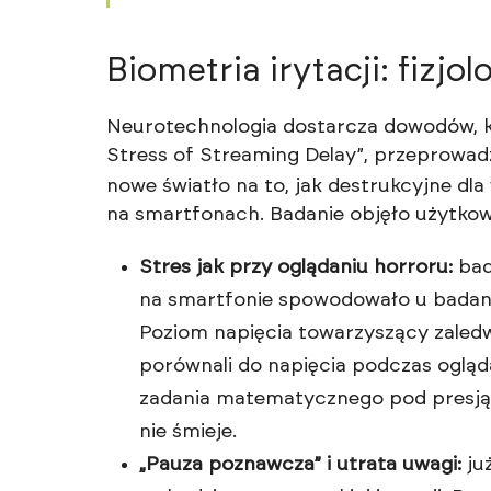
Biometria irytacji: fizjo
Neurotechnologia dostarcza dowodów, kt
Stress of Streaming Delay”, przeprowa
nowe światło na to, jak destrukcyjne dl
na smartfonach. Badanie objęło użytkow
Stres jak przy oglądaniu horroru:
bad
na smartfonie spowodowało u badan
Poziom napięcia towarzyszący zale
porównali do napięcia podczas oglą
zadania matematycznego pod presją c
nie śmieje.
„Pauza poznawcza” i utrata uwagi:
ju