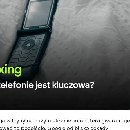
acja witryny na dużym ekranie komputera gwarantuje
ować to podejście. Google od blisko dekady