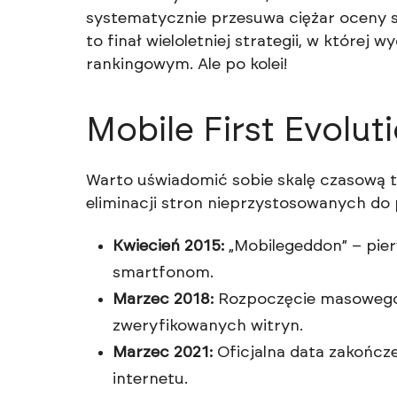
systematycznie przesuwa ciężar oceny st
to finał wieloletniej strategii, w które
rankingowym. Ale po kolei!
Mobile First Evolut
Warto uświadomić sobie skalę czasową tej
eliminacji stron nieprzystosowanych d
Kwiecień 2015:
„Mobilegeddon” – pier
smartfonom.
Marzec 2018:
Rozpoczęcie masowego 
zweryfikowanych witryn.
Marzec 2021:
Oficjalna data zakończ
internetu.