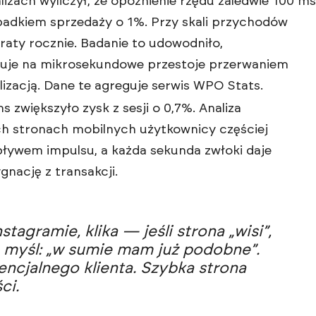
izach wyliczył, że opóźnienie rzędu zaledwie 100 ms
spadkiem sprzedaży o 1%. Przy skali przychodów
traty rocznie. Badanie to udowodniło,
uje na mikrosekundowe przestoje przerwaniem
izacją. Dane te agreguje serwis
WPO Stats
.
 zwiększyło zysk z sesji o 0,7%. Analiza
ch stronach mobilnych użytkownicy częściej
ywem impulsu, a każda sekunda zwłoki daje
gnację z transakcji.
stagramie, klika — jeśli strona „wisi”,
ę myśl: „w sumie mam już podobne”.
encjalnego klienta. Szybka strona
ci.