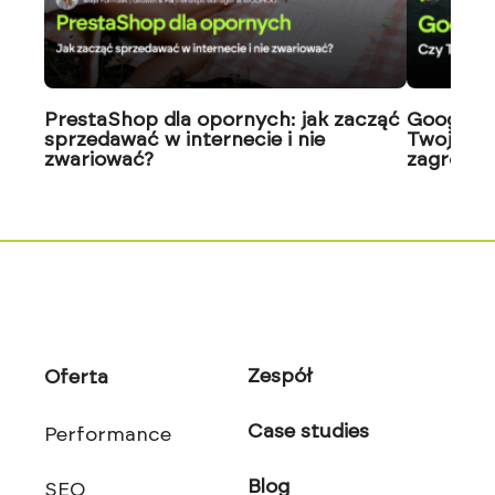
PrestaShop dla opornych: jak zacząć
Google J
sprzedawać w internecie i nie
Twoja wi
zwariować?
zagrożon
Zespół
Oferta
Case studies
Performance
Blog
SEO