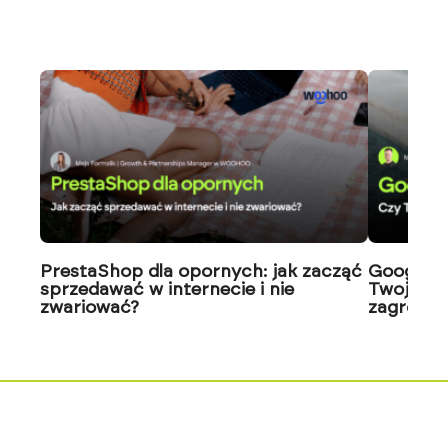
PrestaShop dla opornych: jak zacząć
Google J
sprzedawać w internecie i nie
Twoja wi
zwariować?
zagrożon