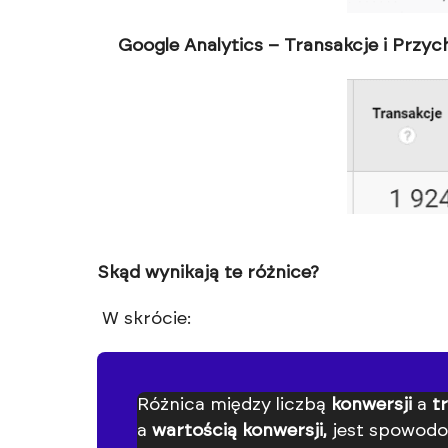
Google Analytics – Transakcje i Przy
Skąd wynikają te różnice?
W skrócie:
Różnica między liczbą
konwersji
a
t
a
wartością konwersji,
jest spowod