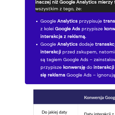
inaczej niż Google Analytics mierzy
wszystkim z tego, że:
Google
Analytics
przypisuje
tran
z kolei
Google Ads
przypisze
konw
interakcja z reklamą.
Google
Analytics
dodaje
transakc
interakcji
przed zakupem, natomi
są tagiem Google Ads – zainstal
przypisze
konwersję
do
interakcji
się reklama
Google Ads – ignorują