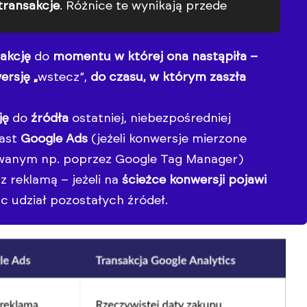
 transakcje
. Różnice te wynikają przede
sakcję
do
momentu w której ona nastąpiła –
ersję „
wstecz”,
do czasu, w którym zaszła
ję
do
źródła
ostatniej, niebezpośredniej
ast
Google Ads
(jeżeli konwersje mierzone
owanym np. poprzez Google Tag Manager)
z reklamą – jeżeli na
ścieżce konwersji pojawi
c udział pozostałych źródeł.