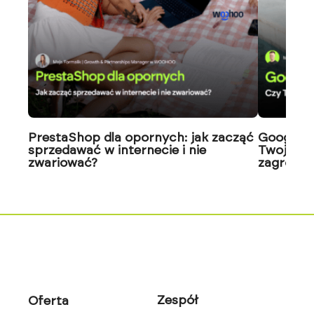
PrestaShop dla opornych: jak zacząć
Google J
sprzedawać w internecie i nie
Twoja wi
zwariować?
zagrożon
Zespół
Oferta