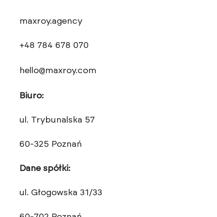
maxroy.agency
+48 784 678 070
hello@maxroy.com
Biuro:
ul. Trybunalska 57
60-325 Poznań
Dane spółki:
ul. Głogowska 31/33
60-702 Poznań