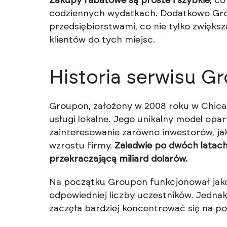
Zakupy rabatowe są proste i szybkie
, c
codziennych wydatkach. Dodatkowo Gro
przedsiębiorstwami, co nie tylko zwiększ
klientów do tych miejsc.
Historia serwisu G
Groupon, założony w 2008 roku w Chica
usługi lokalne. Jego unikalny model op
zainteresowanie zarówno inwestorów, jak
wzrostu firmy.
Zaledwie po dwóch latach 
przekraczającą miliard dolarów.
Na początku Groupon funkcjonował jako
odpowiedniej liczby uczestników. Jedna
zaczęła bardziej koncentrować się na p