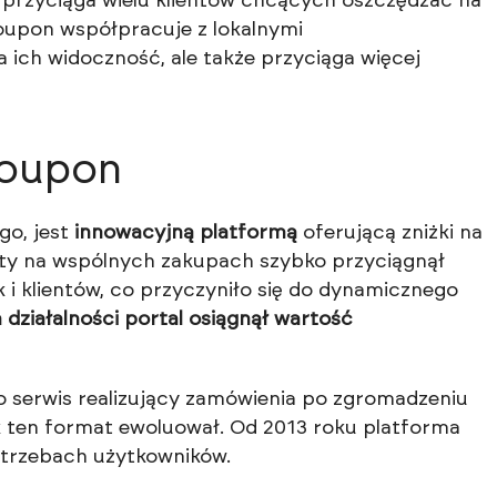
o przyciąga wielu klientów chcących oszczędzać na
upon współpracuje z lokalnymi
a ich widoczność, ale także przyciąga więcej
roupon
go, jest
innowacyjną platformą
oferującą zniżki na
arty na wspólnych zakupach szybko przyciągnął
 i klientów, co przyczyniło się do dynamicznego
działalności portal osiągnął wartość
 serwis realizujący zamówienia po zgromadzeniu
k ten format ewoluował. Od 2013 roku platforma
otrzebach użytkowników.