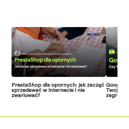
PrestaShop dla opornych: jak zacząć
Google J
sprzedawać w internecie i nie
Twoja wi
zwariować?
zagrożon