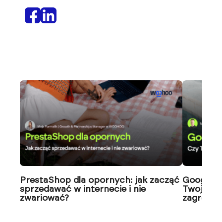
PrestaShop dla opornych: jak zacząć
Google J
sprzedawać w internecie i nie
Twoja wi
zwariować?
zagrożon