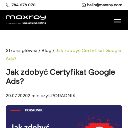
784 678 070
hello@maxroy.com
Strona główna
/
Blog
/
Jak zdobyć Certyfikat Google
Ads?
Jak zdobyć Certyfikat Google
Ads?
20.07.2020
2
min czyt.
PORADNIK