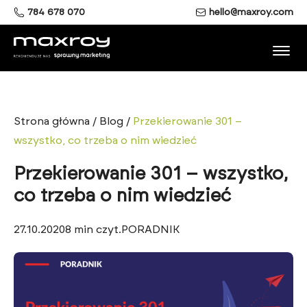
784 678 070
hello@maxroy.com
Strona główna
/
Blog
/
Przekierowanie 301 –
wszystko, co trzeba o nim wiedzieć
Przekierowanie 301 – wszystko,
co trzeba o nim wiedzieć
27.10.2020
8
min czyt.
PORADNIK