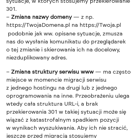
sytuacje, w których stosujemy przekierowanie
301.
–
Zmiana nazwy domeny
— z np.
https://TwojaDomena.pl
na
https://Twoja.pl
podobnie jak ww. opisane sytuacje, zmusza
nas do wysłania komunikatu do przeglądarek
o tej zmianie i skierowania ich na docelowy,
niezduplikowany adres.
–
Zmiana struktury serwisu www
— ma często
miejsce w momencie migracji serwisu
z jednego hostingu na drugi lub z jednego
oprogramowania na inne. Przeobrażeniu ulega
wtedy cała struktura URL-i, a brak
przekierowania 301 w takiej sytuacji może się
wiązać z katastrofalnym spadkiem pozycji
w wynikach wyszukiwania. Aby ich nie stracić,
jeszcze przed migracją stosujemy