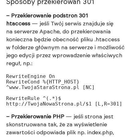
Sposoby przekierowań 301
– Przekierowanie podstron 301
htaccess
— jeśli Twój serwis znajduje się
na serwerze Apache, do przekierowania
konieczna będzie obecność pliku .htaccess
w folderze głównym na serwerze i możliwość
jego edycji przez wprowadzenie właściwych
reguł, np.:
RewriteEngine On

RewriteCond %{HTTP_HOST} 
^www.TwojaStaraStrona.pl [NC]

RewriteRule ^(.*)$ 
http://TwojaNowaStrona.pl/$1 [L,R=301]
– Przekierowanie PHP
— jeśli strona jest
skonstruowana tak, że za wyświetlenie
zawartości odpowiada plik np. index.php,