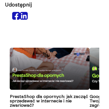
Udostępnij
PrestaShop dla opornych: jak zacząć
Google J
sprzedawać w internecie i nie
Twoja wi
zwariować?
zagrożon