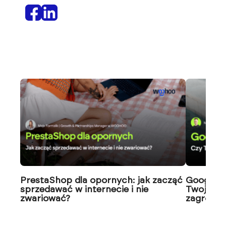
PrestaShop dla opornych: jak zacząć
Google J
sprzedawać w internecie i nie
Twoja wi
zwariować?
zagrożon