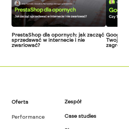
PrestaShop dla opornych: jak zacząć
Google J
sprzedawać w internecie i nie
Twoja wi
zwariować?
zagrożon
Zespół
Oferta
Case studies
Performance