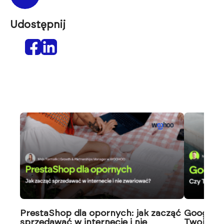
Udostępnij
PrestaShop dla opornych: jak zacząć
Google J
sprzedawać w internecie i nie
Twoja wi