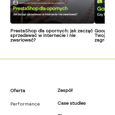
PrestaShop dla opornych: jak zacząć
Google J
sprzedawać w internecie i nie
Twoja wi
zwariować?
zagrożon
Zespół
Oferta
Case studies
Performance