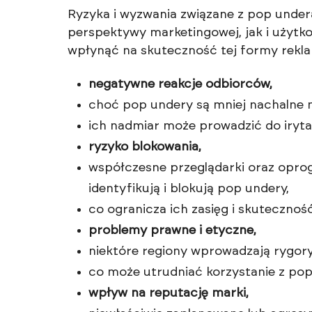
Ryzyka i wyzwania związane z pop under
perspektywy marketingowej, jak i użytk
wpłynąć na skuteczność tej formy rekl
negatywne reakcje odbiorców,
choć pop undery są mniej nachalne n
ich nadmiar może prowadzić do iryta
ryzyko blokowania,
współczesne przeglądarki oraz opro
identyfikują i blokują pop undery,
co ogranicza ich zasięg i skuteczność
problemy prawne i etyczne,
niektóre regiony wprowadzają rygory
co może utrudniać korzystanie z po
wpływ na reputację marki,