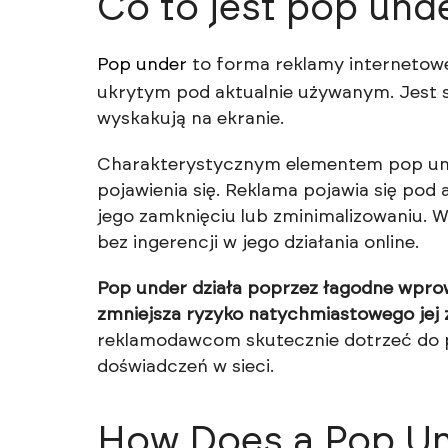
Co to jest pop und
Pop under
to forma reklamy internetowe
ukrytym pod aktualnie używanym. Jest su
wyskakują na ekranie.
Charakterystycznym elementem pop under
pojawienia się. Reklama pojawia się pod
jego zamknięciu lub zminimalizowaniu.
bez ingerencji w jego działania online.
Pop under działa poprzez łagodne wprow
zmniejsza ryzyko natychmiastowego jej 
reklamodawcom skutecznie dotrzeć do po
doświadczeń w sieci.
How Does a Pop U