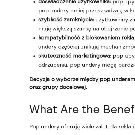
doświadczenie użytkownika:
pop upy s
pop undery mniej przeszkadzają w kor
szybkość zamknięcia:
użytkownicy za
mają większą szansę na obejrzenie p
kompatybilność z blokowaniem rekla
undery częściej unikają mechanizmó
skuteczność marketingowa:
pop upy
odrzucenia, pop undery mogą bardzi
Decyzja o wyborze między pop underami 
oraz grupy docelowej.
What Are the Benef
Pop undery oferują wiele zalet dla re