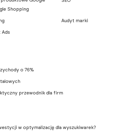
 produktowe Google
SEO
gle Shopping
ing
Audyt marki
 Ads
przychody o 76%
italowych
aktyczny przewodnik dla firm
nwestycji w optymalizację dla wyszukiwarek?