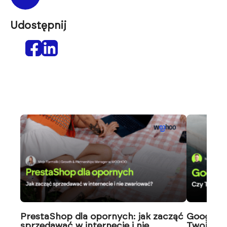
Udostępnij
PrestaShop dla opornych: jak zacząć
Google J
sprzedawać w internecie i nie
Twoja wi