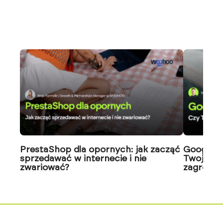
PrestaShop dla opornych: jak zacząć
Google J
sprzedawać w internecie i nie
Twoja wi
zwariować?
zagrożon