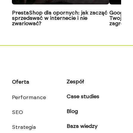
PrestaShop dla opornych: jak zacząć
Google J
sprzedawać w internecie i nie
Twoja wi
zwariować?
zagrożon
Zespół
Oferta
Case studies
Performance
Blog
SEO
Baza wiedzy
Strategia