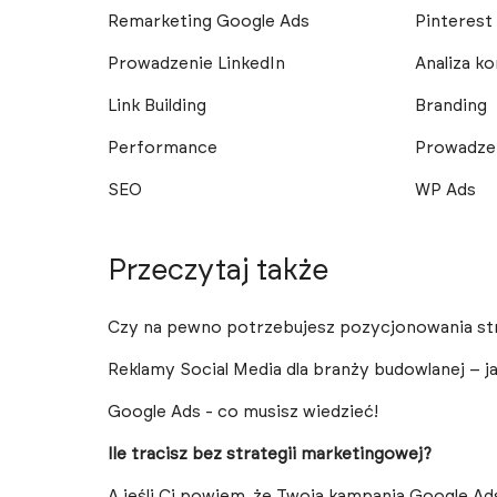
Remarketing Google Ads
Pinterest
Prowadzenie LinkedIn
Analiza ko
Link Building
Branding
Performance
Prowadze
SEO
WP Ads
Przeczytaj także
Czy na pewno potrzebujesz pozycjonowania st
Reklamy Social Media dla branży budowlanej – ja
Google Ads - co musisz wiedzieć!
Ile tracisz bez strategii marketingowej?
A jeśli Ci powiem, że Twoja kampania Google A