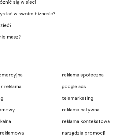
óżnić się w sieci
zystać w swoim biznesie?
zieć?
 nie masz?
omercyjna
reklama społeczna
r reklama
google ads
ng
telemarketing
lamowy
reklama natywna
kalna
reklama kontekstowa
 reklamowa
narzędzia promocji