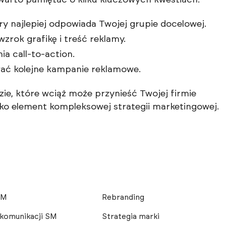
warto pamiętać o kilku kluczowych kwestiach:
ry najlepiej odpowiada Twojej grupie docelowej.
zrok grafikę i treść reklamy.
ia call-to-action.
wać kolejne kampanie reklamowe.
e, które wciąż może przynieść Twojej firmie
ako element kompleksowej strategii marketingowej.
SM
Rebranding
 komunikacji SM
Strategia marki