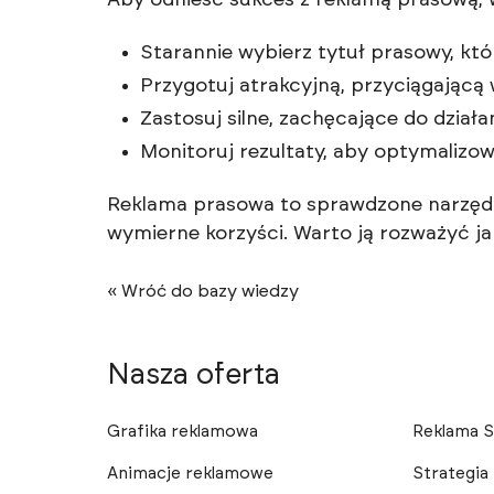
Aby odniesć sukces z reklamą prasową, 
Starannie wybierz tytuł prasowy, któ
Przygotuj atrakcyjną, przyciągającą w
Zastosuj silne, zachęcające do działan
Monitoruj rezultaty, aby optymalizo
Reklama prasowa to sprawdzone narzędzi
wymierne korzyści. Warto ją rozważyć j
« Wróć do bazy wiedzy
Nasza oferta
Grafika reklamowa
Reklama 
Animacje reklamowe
Strategia