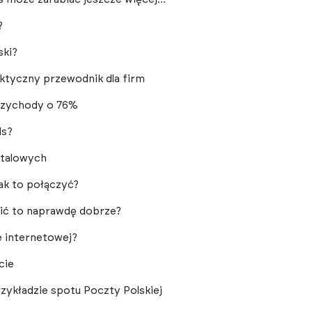
?
ski?
aktyczny przewodnik dla firm
przychody o 76%
ds?
italowych
jak to połączyć?
obić to naprawdę dobrze?
e internetowej?
cie
rzykładzie spotu Poczty Polskiej