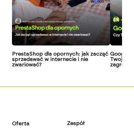
PrestaShop dla opornych: jak zacząć
Google J
sprzedawać w internecie i nie
Twoja wi
zwariować?
zagrożon
Zespół
Oferta