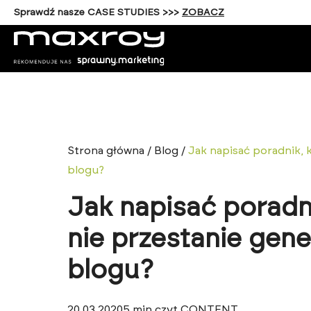
Sprawdź nasze CASE STUDIES >>>
ZOBACZ
Strona główna
/
Blog
/
Jak napisać poradnik, 
blogu?
Jak napisać poradni
nie przestanie gen
blogu?
20.03.2020
5
min czyt.
CONTENT