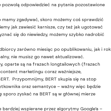
óre pozwolą odpowiedzieć na pytania pozostawione
 co mamy zgadywać, skoro możemy coś sprawdzić
iemy jak zawiesić karnisze, czy też jak ugotować
rzyznać się do niewiedzy, możemy szybko nadrobić
biorcy zarówno miesiąc po opublikowaniu, jak i rok
salny, nie musisz go nawet aktualizować.
ły, oparte są na frazach longtailowych (frazach
a content marketingu coraz ważniejsze,
 BERT. Przypomnijmy, BERT skupia się na stop
 użytkownika oraz semantyce – ważny więc będzie
sę sporo zyskać na BERT są w głównej mierze
e bardziej wspierane przez algorytmy Google’a –