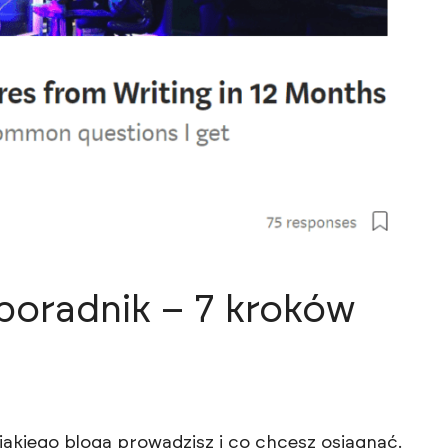
poradnik – 7 kroków
/jakiego bloga prowadzisz i co chcesz osiągnąć.