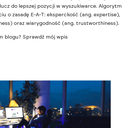
lucz do lepszej pozycji w wyszukiwarce. Algorytm
iu o zasadę E-A-T: eksperckość (ang. expertise),
ness) oraz wiarygodność (ang. trustworthiness).
oim blogu? Sprawdź mój wpis