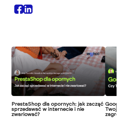
PrestaShop dla opornych: jak zacząć
Google J
sprzedawać w internecie i nie
Twoja wi
zwariować?
zagrożon