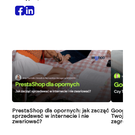
PrestaShop dla opornych: jak zacząć
Google J
sprzedawać w internecie i nie
Twoja wi
zwariować?
zagrożon