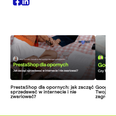
PrestaShop dla opornych: jak zacząć
Google J
sprzedawać w internecie i nie
Twoja wi
zwariować?
zagrożon