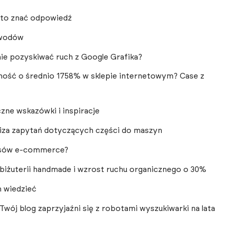
arto znać odpowiedź
owodów
nie pozyskiwać ruch z Google Grafika?
zność o średnio 1758% w sklepie internetowym? Case z
ne wskazówki i inspiracje
liza zapytań dotyczących części do maszyn
wisów e-commerce?
biżuterii handmade i wzrost ruchu organicznego o 30%
m wiedzieć
 Twój blog zaprzyjaźni się z robotami wyszukiwarki na lata