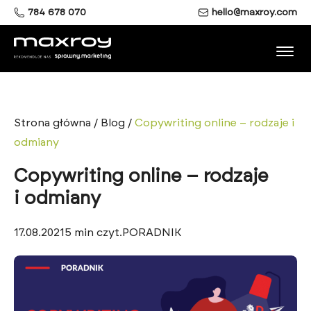
784 678 070
hello@maxroy.com
Strona główna
/
Blog
/
Copywriting online – rodzaje i
odmiany
Copywriting online – rodzaje
i odmiany
17.08.2021
5
min czyt.
PORADNIK