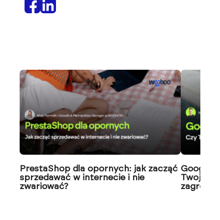
PrestaShop dla opornych: jak zacząć
Google J
sprzedawać w internecie i nie
Twoja wi
zwariować?
zagrożon