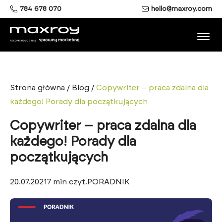
784 678 070
hello@maxroy.com
Strona główna
/
Blog
/
Copywriter – praca zdalna dla
każdego! Porady dla początkujących
Copywriter – praca zdalna dla
każdego! Porady dla
początkujących
20.07.2021
7
min czyt.
PORADNIK