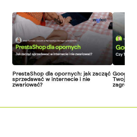
PrestaShop dla opornych: jak zacząć
Google J
sprzedawać w internecie i nie
Twoja wi
zwariować?
zagrożon