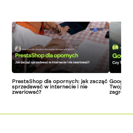
PrestaShop dla opornych: jak zacząć
Google J
sprzedawać w internecie i nie
Twoja wi
zwariować?
zagrożon