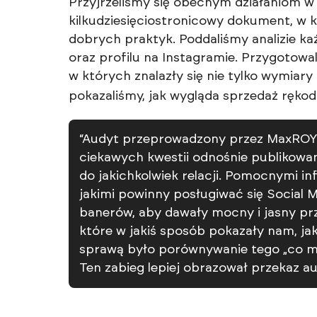
Przyjrzeliśmy się obecnym działaniom 
kilkudziesięciostronicowy dokument, w k
dobrych praktyk. Poddaliśmy analizie k
oraz profilu na Instagramie. Przygotowa
w których znalazły się nie tylko
wymiary 
pokazaliśmy, jak wygląda sprzedaż ręko
“Audyt przeprowadzony przez MaxROY.ag
ciekawych kwestii odnośnie publikowan
do jakichkolwiek relacji. Pomocnymi 
jakimi powinny posługiwać się Social M
banerów, aby dawały mocny i jasny prz
które w jakiś sposób pokazały nam, ja
sprawą było porównywanie tego „co ma
Ten zabieg lepiej obrazował przekaz au