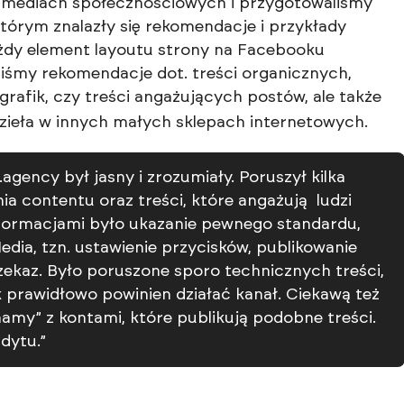
w mediach społecznościowych i przygotowaliśmy
tórym znalazły się rekomendacje i przykłady
ażdy element layoutu strony na Facebooku
liśmy rekomendacje dot. treści organicznych,
grafik
, czy treści angażujących postów, ale także
dzieła w innych małych sklepach internetowych.
ency był jasny i zrozumiały. Poruszył kilka
ia contentu oraz treści, które angażują ludzi
informacjami było ukazanie pewnego standardu,
edia, tzn. ustawienie przycisków, publikowanie
ekaz. Było poruszone sporo technicznych treści,
k prawidłowo powinien działać kanał. Ciekawą też
my” z kontami, które publikują podobne treści.
dytu.”