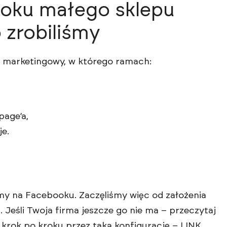
oku małego sklepu
 zrobiliśmy
k marketingowy, w którego ramach:
age’a,
e.
lamy na Facebooku. Zaczęliśmy więc od założenia
 Jeśli Twoja firma jeszcze go nie ma – przeczytaj
 krok po kroku przez taką konfigurację –
LINK
.