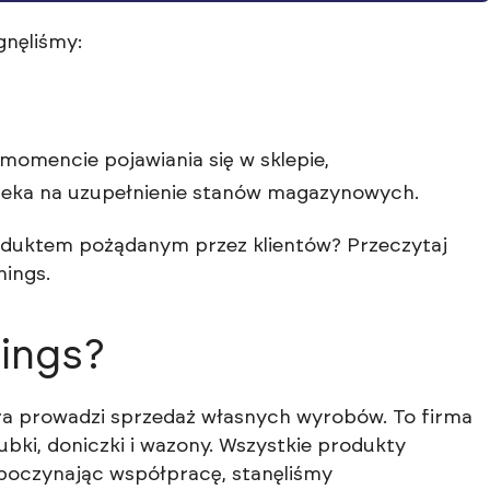
gnęliśmy:
omencie pojawiania się w sklepie,
zeka na uzupełnienie stanów magazynowych.
roduktem pożądanym przez klientów? Przeczytaj
nings.
ings?
ra prowadzi sprzedaż własnych wyrobów. To firma
kubki, doniczki i wazony. Wszystkie produkty
zpoczynając współpracę, stanęliśmy