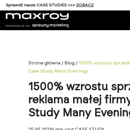
Sprawdź nasze CASE STUDIES >>>
ZOBACZ
Strona główna
/
Blog
/
1500% wzrostu sprzedaż
Case Study Many Evenings
1500% wzrostu sprz
reklama małej firm
Study Many Evenin
25.05.2021
6
min czyt.
CASE STUDY