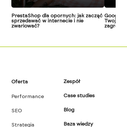
PrestaShop dla opornych: jak zacząć
Google J
sprzedawać w internecie i nie
Twoja wi
zwariować?
zagrożon
Zespół
Oferta
Case studies
Performance
Blog
SEO
Baza wiedzy
Strategia